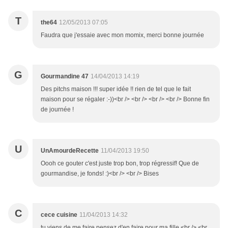
T
the64
12/05/2013 07:05
Faudra que j'essaie avec mon momix, merci bonne journée
G
Gourmandine 47
14/04/2013 14:19
Des pitchs maison !!! super idée !! rien de tel que le fait
maison pour se régaler :-))<br /> <br /> <br /> <br /> Bonne fin
de journée !
U
UnAmourdeRecette
11/04/2013 19:50
Oooh ce gouter c'est juste trop bon, trop régressif! Que de
gourmandise, je fonds! :)<br /> <br /> Bises
C
cece cuisine
11/04/2013 14:32
tu viens de me faire pensez d'en faire pour ma fille <br /> <br