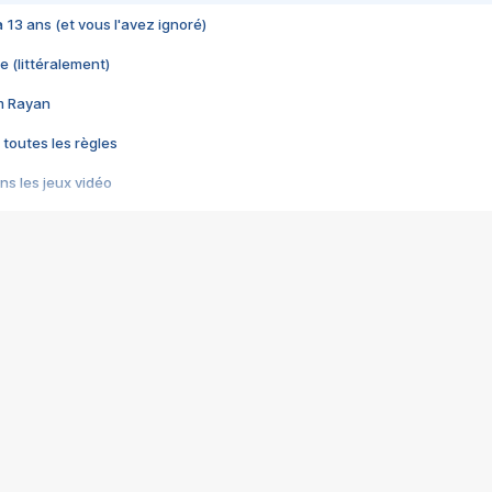
 a 13 ans (et vous l'avez ignoré)
e (littéralement)
im Rayan
 toutes les règles
s les jeux vidéo
us choquant de Rockstar ? - Le scandale BULLY
e plus moche de Steam
du RÊVE tourne au CAUCHEMAR
pendant 8 heures
it… à tort
umiliés par un jeu vidéo
ire - Final Fantasy 8