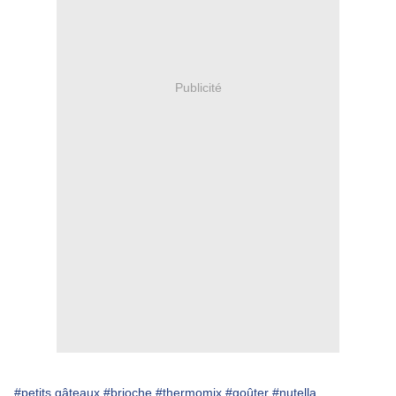
Publicité
#petits gâteaux
#brioche
#thermomix
#goûter
#nutella